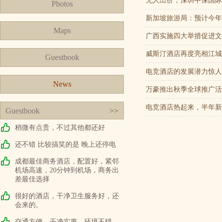
无人出价，深圳中保国际
Photos
新加坡旅游局：预计今年
Maps
广西实施四大举措促进文
威斯汀酒店再度亮相江城
Guestbook
电竞酒店的发展潜力惊人
News
万豪推出秋季全球推广活
电竞酒店热起来，半年新增
Guestbook
>>
稍微有点贵，不过其他都还好
还不错 比较搞笑的是 晚上还停电
成都最佳商务酒店，配置好，紧邻
机场高速，20分钟到机场，商务出
差最佳选择
很好的酒店，干净卫生服务好，还
会来的。
交通方便，干净实惠，环境不错